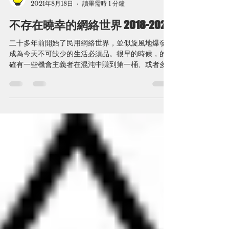
Alux To
2021年8月18日
讀畢需時 1 分鐘
不存在曉幸的網絡世界 2018-2021
二十多年前開始了民用網絡世界，並似旋風地爆發
成為今天不可缺少的生活必須品。很早的時候，的
確有一些機會主義者在混沌中賺到第一桶、或者多
桶金，另到大家都眼紅了，議論紛紛的說賺錢的為
什麼不是我? 我比他更有條件呀! 二千年科網股的爆
破相信也驚醒了一群人，可惜人類總不會從歷史吸
取教...