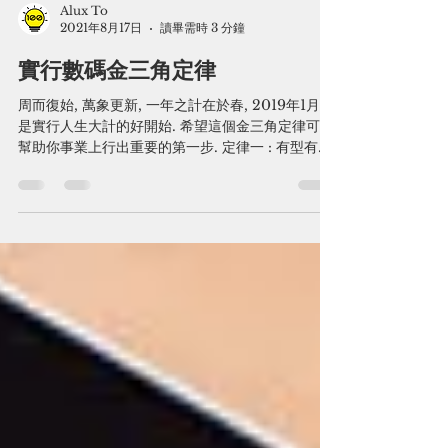
Alux To
2021年8月17日
讀畢需時 3 分鐘
實行數碼金三角定律
周而復始, 萬象更新, 一年之計在於春, 2019年1月確
是實行人生大計的好開始. 希望這個金三角定律可以
幫助你事業上行出重要的第一步. 定律一 : 有型有實,
方向目標清晰筆者每當計劃一個新project的時候必
定會做一份名叫PID啲的文件. PID的長石是
Project...