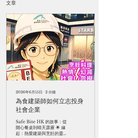
文章
2026年6月15日
∙
2
分鐘
為食建築師如何立志投身
社會企業
Safe Bite HK 的故事：從
開心餐桌到晴天霹靂 🌟 緣
起：熱愛建築與烹飪的靈魂