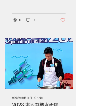
創辦人 Ada 本身是一位建
築師，熱愛參與義工服務，
更是一位無可救藥的料理愛
好者。過去，Ada 常在社交
平台分享烹飪心得、獨家食
0
0
譜與食材挑選技巧。然而，
這一切在 2019 年戛然而
止。 ⚡ 晴天霹靂：被奪走的
飲食自由 2019 年，Ada 被
診斷出患有罕見且嚴重的
「食物依賴性運動誘發過敏
反應（FDEIA）」——一
種嚴重的小麥過敏。 醫生的
一句：「你要戒絕所有小
麥。」徹底顛覆了Ada的生
活。 無所不在的危機：麵
包、意粉、甚至連中菜最核
心的醬油，瞬間都變成致命
危機。 熱情的幻滅：多年累
積的飲食習慣與心愛食譜一
夕作廢，Ada的煮食動力歸
零。 社會的忽視：在香港，
2023年2月14日
∙
0
分鐘
過敏患者外食選擇極少，大
2023 本地有機水產節
眾普遍缺乏對嚴重過敏可能