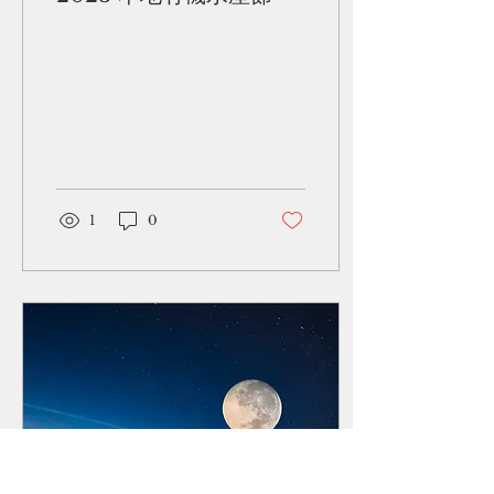
致命（需送急診）的認知。
🔍 生存法則：在艱苦路中尋
找生機 為了生存，Ada 被
迫從零開始重新認識飲食世
界。研讀大量醫學文獻與科
學資訊。 嚴格篩查成分標
籤。尋找並測試各種替代食
材，重新建立安全食譜。即
使如此謹慎，過程中Ada 依
然因誤食隱藏致敏原而數度
1
0
被送往急症室。Ada深刻體
會到，在香港作...