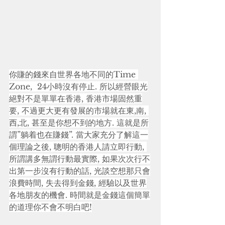
你賺的錢來自世界各地不同的Time 
Zone,  24小時沒有停止. 所以經營眼光
絕對不是單單在香港, 香港市場固然重
要, 不過更大更有發展的市場就在東,南, 
西,北, 甚至是你想不到的地方. 這就是所
謂”躺着也在賺錢”. 當大家充分了解這一
個理論之後, 聰明的香港人請立即行動, 
所謂講多無謂行動最實際, 如果次次行不
出第一步沒有行動的話, 光談空想那只會
浪費時間, 失去得到金錢, 經驗以及世界
各地朋友的機會. 時間就是金錢這個簡單
的道理你不會不明白吧!