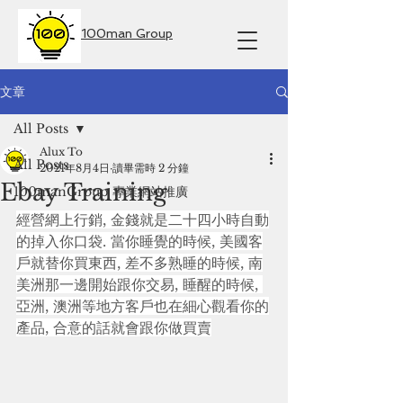
100man Group
文章
All Posts
Alux To
All Posts
2021年8月4日
讀畢需時 2 分鐘
Ebay Training
100manGroup 專業網站推廣
經營網上行銷, 金錢就是二十四小時自動
的掉入你口袋. 當你睡覺的時候, 美國客
戶就替你買東西, 差不多熟睡的時候, 南
美洲那一邊開始跟你交易, 睡醒的時候, 
亞洲, 澳洲等地方客戶也在細心觀看你的
產品, 合意的話就會跟你做買賣