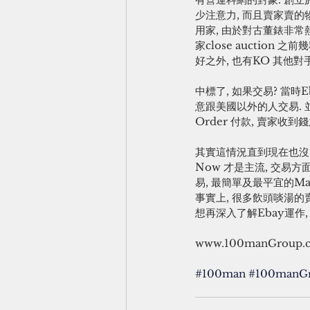
少注意力, 而且賣家賣的
用家, 由於對古董錶非常熱
家close auction
好之外, 也有KO 其他對手
中標了, 如果交易? 當時
意跟美國以外的人交易. 並
Order 付款, 賣家收
其實這情況直到現在也沒改變,
Now 才是主流, 交易方
易, 最簡單及最平宜的Mar
事實上, 很多飲頭啖湯的
想再深入了解Ebay運作, 歡
www.100manGroup.
#100man
#100manG