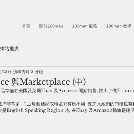
首頁
關於100man
100man 服務
100man 教學
專業網站推廣
月22日
讀畢需時 2 分鐘
e 與Marketplace (中)
準備在美國及英國Ebay 及Amazon 開始銷售, 踏出了做E-comm
ce的選擇非常多, 而且每個國家或地區都有所不同, 要加入她們的門檻也有
nglish Speaking Region 時, 在Ebay 及Amazon插旗是聰