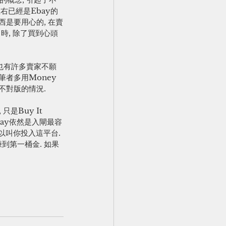
右已經是Ebay的
西是要用心的, 在賣
出時, 除了買到心頭
 也有許多賣家不願
筆者多用Money 
貨不對版的情況.
是Buy It 
Ebay依然是入閘最容
足以叫你投入這平台. 
到第一桶金. 如果