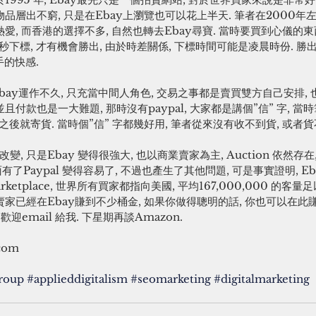
物品層出不窮, 只是在Ebay上瀏覽也可以花上半天. 筆者在2000年左
愛, 而香港的選擇不多, 自然也轉去Ebay尋寶. 當時要買到心儀的東
 之前幾秒下標, 才有機會勝出, 由於時差關係, 下標時間可能是凌晨時份. 勝
的快感. 
Ebay運作不久, 只充當中間人角色, 交易之事都是賣買雙方自己安排,
且付款也是一大難題, 那時沒有paypal, 大家都是講個”信” 字, 當時
到錢之後就寄貨. 當時個”信” 字都幾好用, 筆者從來沒有收不到貨, 或者
 只是Ebay 變得很強大, 也以商業賣家為主, Auction 依然存在, 只
面有了Paypal 變得容易了, 不過也產生了其他問題, 可是事實證明, 
ketplace, 世界所有買家都指向美國, 平均167,000,000 的客量
賣家已經在Ebay賺到不少桶金, 如果你做得聰明的話, 你也可以在此賺
迎email 給我. 下星期再談Amazon. 
com
roup
#applieddigitalism
#seomarketing
#digitalmarketing