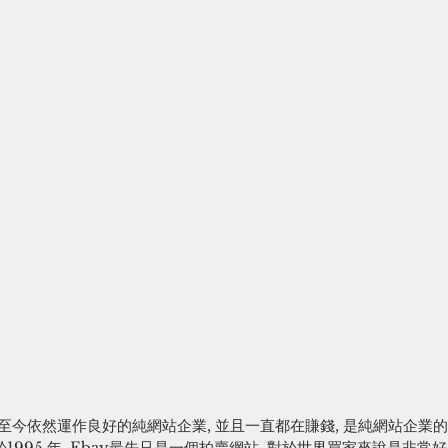
代至今依然運作良好的純網站企業, 並且一直都在賺錢, 是純網站企業的
1995 年, Ebay最先只是一個拍賣網站, 對於世界買家來說是非常好