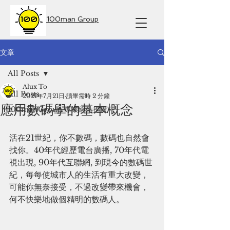
100man Group
文章
All Posts
Alux To
All Posts
2021年7月21日
讀畢需時 2 分鐘
應用數碼學的基本概念
100manGroup 專業網站推廣
活在21世紀，你不數碼，數碼也自然會
找你。40年代經歷電台廣播, 70年代電
視出現, 90年代互聯網, 到現今的數碼世
紀，每每使城市人的生活有重大改變，
可能你無奈接受，不過改變帶來機會，
何不快樂地做個精明的數碼人。