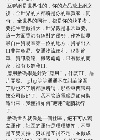
 互聯網是世界性的，你的產品放上網之
後，全世界的人都將是你的準買家，同
時， 全世界的同行，都是你的競爭者，
要把生意做得大，世界觀是非常重要。
這一方面香港有絕對的優勢，作為世界
最自由貿易區第一位的地方，貨品出入
口非常容易、交通物流便利、稅制簡
單、資訊發達、機遇處處，只有懶的商
家，沒有多餘藉口。
 應用數碼學是針對”應用” ，什麼IT、晶
片開發、 php等等通通不在討論範圍，
丁點也不了解都無所謂，那些東西讓科
技公司做好了。我不管這電腦是如何製
造出來，我懂得如何”應用”電腦就行
了。
 數碼世界就像是一個社區，絕不可以獨
立運作，社區的運行是環環雙扣，不單
是互雙支持，更加是互補不足，並做成