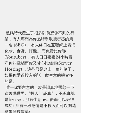
 數碼時代產生了很多以前想像不到的行
業，有人專門為你品牌爭取搜尋器的第
一名 (SEO) 、有人終日在互聯網上表演
化妝、食野、打機…..而免費比你睇 
(Youtuber) 、有人日日夜夜24小時看
守你的電腦而你又甘心比錢佢(Server 
Hosting) ，這些只是冰山一角的例子，
如果你愛得投入的話，做生意的機會多
的是。
 唯一你要留意的，就是認真地照顧一下
這數碼世界。“投入” “認真” ，不認真就
是hea 做，那有生意hea 做而可以做得
成功? 那有一段感情是不投入而可以開花
結果開枝散葉?