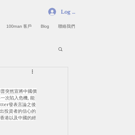
Log In
100man 客戶
Blog
聯絡我們
朗普突然宣將中國價
一次陷入危機, 能
ter發表言論之後
映出投資者的信心的
於香港以及中國的經