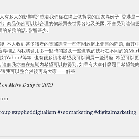
有多大的影響呢? 或者我們從在網上做貿易的朋友為例子. 香港是一
, 商品仍然可以以合理的價錢買去世界各地及美國, 不會受到這個懲
的業務的話. 影響甚少. 
後, 本人收到甚多讀者的電郵詢問一些有關於網上銷售的問題, 而其
這專欄之內我將會用多一點時間談及一些實戰的技巧在不同的的Market 
on例如Yahoo!等等. 也有很多讀者希望我可以開展一些講座, 希望可
, 這個我亦會在短期內希望可以做得到, 如果有大家什麼題目希望能
好讓我可以整合然後再為大家一一解答
ed on Metro Daily in 2019
com
roup
#applieddigitalism
#seomarketing
#digitalmarketing