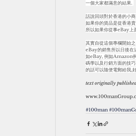
一個大家都滿意的結果. 
話說回頭對於香港的小商人
如果你的貨品是從香港賣出
所以如果你從事eBay上面
其實自從這個專欄開始之
eBay的銷售所以日後在
如eBay, 例如Amaz
碼學以及行銷方面的技巧
的話可以隨便電郵給我,
text originally publish
www.100manGroup.
#100man
#100manG