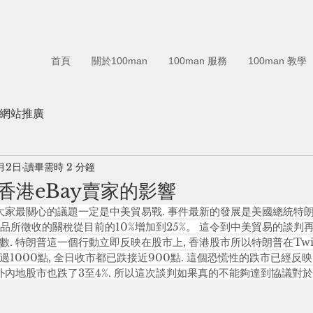
首頁
關於100man
100man 服務
100man 教學
專業網站推廣
月2日
讀畢需時 2 分鐘
香港eBay賣家的影響
來大家最關心的議題一定是中美貿易戰. 事件最新的發展是美國總統特
商品所徵收的關稅從目前的10%增加到25%。 這令到中美貿易的談判再
. 特朗普這一個行動立即反映在股市上, 香港股市所以特朗普在Twit
1000點, 全日收市都已跌接近900點. 這個恐慌性的跌市已經反
之外內地股市也跌了3至4%. 所以這次談判如果真的不能夠達到協議對