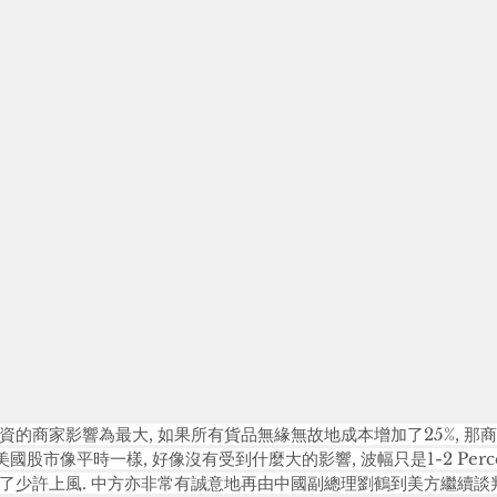
資的商家影響為最大, 如果所有貨品無緣無故地成本增加了25%, 那
國股市像平時一樣, 好像沒有受到什麼大的影響, 波幅只是1-2 Perce
了少許上風. 中方亦非常有誠意地再由中國副總理劉鶴到美方繼續談判