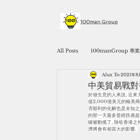
100man Group
All Posts
100manGroup 
Alux To
2021年8
中美貿易戰對
於做生意的人來說, 近
值2,000億美元的輸美
否順利的化解也是未知之數
的那一天最多曾經跌過超過
確被動搖了, 除咗香港
濟將會有相當大的影響. 