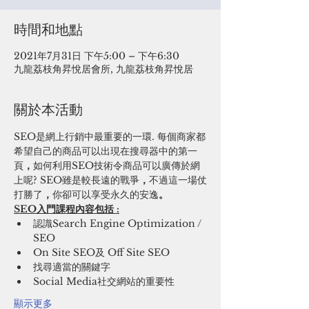
時間和地點
2021年7月31日 下午5:00 – 下午6:30
九龍荔枝角昇悅居會所, 九龍荔枝角昇悅居
關於本活動
SEO是網上行銷中最重要的一環. 每個商家都
希望自己的商品可以出現在搜尋器中的第一
頁
，
如何利用SEO技術令商品可以廣傳於網
上呢? SEO雖是較長遠的戰爭
，
不過這一場仗
打勝了
，
你卻可以享受永久的安逸
。
SEO入門課程內容包括 :
認識Search Engine Optimization / 
SEO
On Site SEO及 Off Site SEO
找尋適當的關鍵字
Social Media社交網站的重要性
顯示更多