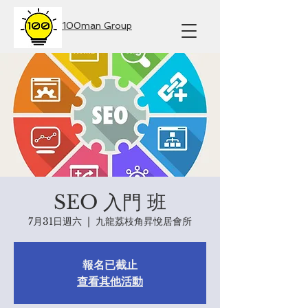
100man Group
SEO 入門 班
7月31日週六
  |  
九龍荔枝角昇悅居會所
報名已截止
查看其他活動